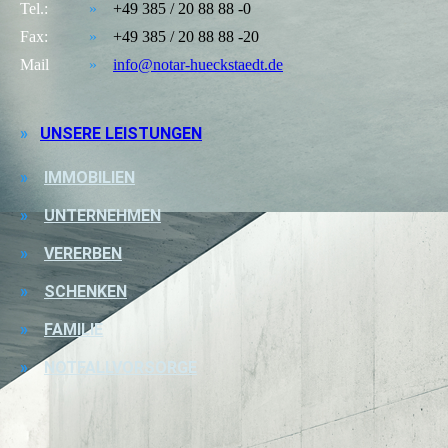
Tel.:
»
+49 385 / 20 88 88 -0
Fax:
»
+49 385 / 20 88 88 -20
Mail
»
info@notar-hueckstaedt.de
»
UNSERE LEISTUNGEN
»
IMMOBILIEN
»
UNTERNEHMEN
»
VERERBEN
»
SCHENKEN
»
FAMILIE
»
NOTFALLVORSORGE