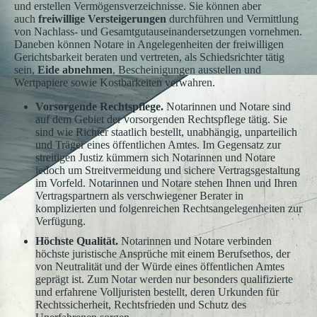
und erstellen Vermögensverzeichnisse. Sie können aber
auch
freiwillige Versteigerungen
durchführen und Vermittlung
von Nachlass- und Gesamtgutauseinandersetzungen vornehmen.
Daneben können Notare in Angelegenheiten der freiwilligen
Gerichtsbarkeit beraten und vertreten, als Schiedsrichter tätig
sein,
Eide abnehmen
, Bescheinigungen ausstellen und
Wertpapiere sowie Kostbarkeiten verwahren.
Vorsorgende Rechtspflege.
Notarinnen und Notare sind
auf dem Gebiet der vorsorgenden Rechtspflege tätig. Sie
sind wie Richter staatlich bestellt, unabhängig, unparteilich
und Träger eines öffentlichen Amtes. Im Gegensatz zur
streitigen Justiz kümmern sich Notarinnen und Notare
jedoch um Streitvermeidung und sichere Vertragsgestaltung
im Vorfeld. Notarinnen und Notare stehen Ihnen und Ihren
Vertragspartnern als verschwiegener Berater in
komplizierten und folgenreichen Rechtsangelegenheiten zur
Verfügung.
Höchste Qualität.
Notarinnen und Notare verbinden
höchste juristische Ansprüche mit einem Berufsethos, der
von Neutralität und der Würde eines öffentlichen Amtes
geprägt ist. Zum Notar werden nur besonders qualifizierte
und erfahrene Volljuristen bestellt, deren Urkunden für
Rechtssicherheit, Rechtsfrieden und Schutz des