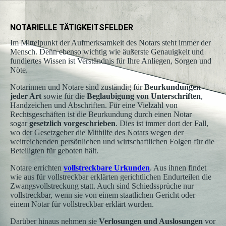
NOTARIELLE TÄTIGKEITSFELDER
Im Mittelpunkt der Aufmerksamkeit des Notars steht immer der
Mensch. Denn ebenso wichtig wie äußerste Genauigkeit und
fundiertes Wissen ist Verständnis für Ihre Anliegen, Sorgen und
Nöte.
Notarinnen und Notare sind zuständig für
Beurkundungen
jeder Art
sowie für die
Beglaubigung von Unterschriften
,
Handzeichen und Abschriften. Für eine Vielzahl von
Rechtsgeschäften ist die Beurkundung durch einen Notar
sogar
gesetzlich vorgeschrieben
. Dies ist immer dort der Fall,
wo der Gesetzgeber die Mithilfe des Notars wegen der
weitreichenden persönlichen und wirtschaftlichen Folgen für die
Beteiligten für geboten hält.
Notare errichten
vollstreckbare Urkunden
. Aus ihnen findet
wie aus für vollstreckbar erklärten gerichtlichen Endurteilen die
Zwangsvollstreckung statt. Auch sind Schiedssprüche nur
vollstreckbar, wenn sie von einem staatlichen Gericht oder
einem Notar für vollstreckbar erklärt wurden.
Darüber hinaus nehmen sie
Verlosungen und Auslosungen
vor