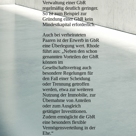
Verwaltung einer GbR
regelmäßig deutlich geringer.
So ist zum Beispiel zur
Gründung einer GbR kein
Mindestkapital erforderlich.
Auch bei verheirateten
Paaren ist der Erwerb in GbR
eine Überlegung wert. Rhode
führt aus: „Neben den schon
genannten Vorteilen der GbR
können im
Gesellschaftsvertrag auch
besondere Regelungen für
den Fall einer Scheidung
oder Trennung getroffen
werden, etwa zur weiteren
Nutzung der Immobilie, zur
Übernahme von Anteilen
oder zum Ausgleich
getätigter Investitionen.
Zudem ermöglicht die GbR
eine besonders flexible
Vermögensverteilung in der
Ehe.“