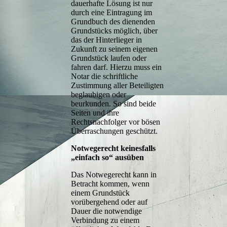
dauerhafte Lösung ist nur
durch eine Eintragung im
Grundbuch des dienenden
Grundstücks möglich, über
das der Hinterlieger in
Zukunft zu seinem eigenen
Grundstück laufen oder
fahren darf. Hierzu muss ein
Notar die schriftliche
Zustimmung aller Beteiligten
beglaubigen oder
beurkunden. So sind beide
Seiten und ihre
Rechtsnachfolger vor bösen
Überraschungen geschützt.
Notwegerecht keinesfalls
„einfach so“ ausüben
Das Notwegerecht kann in
Betracht kommen, wenn
einem Grundstück
vorübergehend oder auf
Dauer die notwendige
Verbindung zu einem