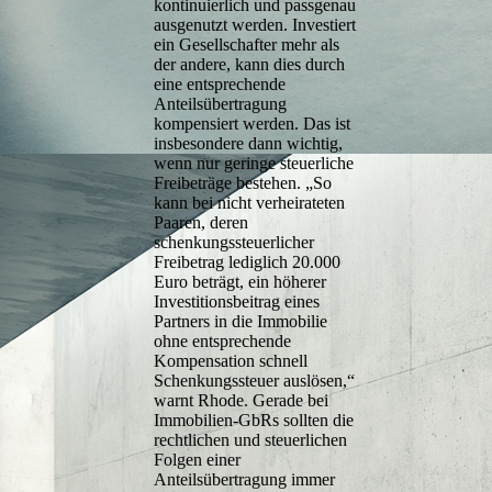
kontinuierlich und passgenau
ausgenutzt werden. Investiert
ein Gesellschafter mehr als
der andere, kann dies durch
eine entsprechende
Anteilsübertragung
kompensiert werden. Das ist
insbesondere dann wichtig,
wenn nur geringe steuerliche
Freibeträge bestehen. „So
kann bei nicht verheirateten
Paaren, deren
schenkungssteuerlicher
Freibetrag lediglich 20.000
Euro beträgt, ein höherer
Investitionsbeitrag eines
Partners in die Immobilie
ohne entsprechende
Kompensation schnell
Schenkungssteuer auslösen,“
warnt Rhode. Gerade bei
Immobilien-GbRs sollten die
rechtlichen und steuerlichen
Folgen einer
Anteilsübertragung immer