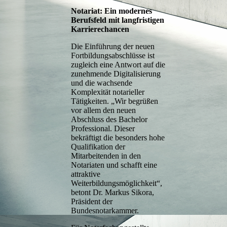
Notariat: Ein modernes
Berufsfeld mit langfristigen
Karrierechancen
Die Einführung der neuen
Fortbildungsabschlüsse ist
zugleich eine Antwort auf die
zunehmende Digitalisierung
und die wachsende
Komplexität notarieller
Tätigkeiten. „Wir begrüßen
vor allem den neuen
Abschluss des Bachelor
Professional. Dieser
bekräftigt die besonders hohe
Qualifikation der
Mitarbeitenden in den
Notariaten und schafft eine
attraktive
Weiterbildungsmöglichkeit“,
betont Dr. Markus Sikora,
Präsident der
Bundesnotarkammer.