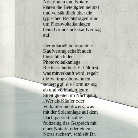
Notarinnen und Notare
klären die Beteiligten neutral
und verständlich über die
typischen Rechtsfragen rund
um Photovoltaikanlagen
beim Grundstückskaufvertrag
auf.
Der notariell beurkundete
Kaufvertrag schafft auch
hinsichtlich der
Photovoltaikanlage
Rechtssicherheit: Er hält fest,
was mitverkauft wird, regelt
die Vertragsübernahmen,
sichert ggf. die Fortnutzung
ab und verhindert teure
Streitigkeiten im Nachgang.
„Wer als Käufer oder
Verkäufer nicht weiß, was
mit der Solaranlage auf dem
Dach passiert, sollte
frühzeitig das Gespräch mit
einer Notarin oder einem
Notar suchen“, schließt Dr.