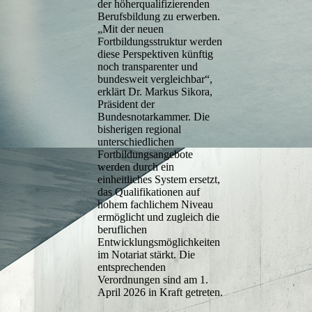
der höherqualifizierenden
Berufsbildung zu erwerben.
„Mit der neuen
Fortbildungsstruktur werden
diese Perspektiven künftig
noch transparenter und
bundesweit vergleichbar“,
erklärt Dr. Markus Sikora,
Präsident der
Bundesnotarkammer. Die
bisherigen regional
unterschiedlichen
Fortbildungsangebote
werden durch ein
einheitliches System ersetzt,
das Qualifikationen auf
hohem fachlichem Niveau
ermöglicht und zugleich die
beruflichen
Entwicklungsmöglichkeiten
im Notariat stärkt. Die
entsprechenden
Verordnungen sind am 1.
April 2026 in Kraft getreten.