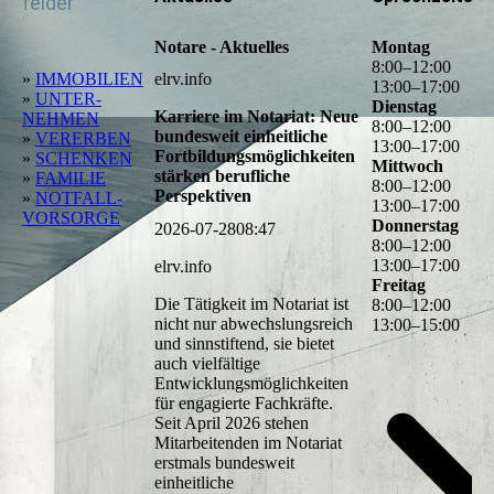
felder
Notare - Aktuelles
Montag
8
:
00
–
12
:
00
»
IMMOBILIEN
elrv.info
13
:
00
–
17
:
00
»
UNTER­
Dienstag
Karriere im Notariat: Neue
NEHMEN
8
:
00
–
12
:
00
bundesweit einheitliche
»
VERERBEN
13
:
00
–
17
:
00
Fortbildungsmöglichkeiten
»
SCHENKEN
Mittwoch
stärken berufliche
»
FAMILIE
8
:
00
–
12
:
00
Perspektiven
»
NOTFALL­
13
:
00
–
17
:
00
VORSORGE
Donnerstag
2026-07-28
08:47
8
:
00
–
12
:
00
13
:
00
–
17
:
00
elrv.info
Freitag
Die Tätigkeit im Notariat ist
8
:
00
–
12
:
00
nicht nur abwechslungsreich
13
:
00
–
15
:
00
und sinnstiftend, sie bietet
auch vielfältige
Entwicklungsmöglichkeiten
für engagierte Fachkräfte.
Seit April 2026 stehen
Mitarbeitenden im Notariat
erstmals bundesweit
einheitliche