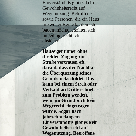
Einverständnis gibt es kein
Gewohnheitsrecht auf
Wegenutzung. Betroffene
sowie Personen, die ein Haus
in zweiter Reihe kaufen oder
bauen möchten, sollten sich
unbedingt rechtlich
absichern.
Hauseigentümer ohne
direkten Zugang zur
Straße vertrauen oft
darauf, dass der Nachbar
die Überquerung seines
Grundstücks duldet. Das
kann bei einem Streit oder
Verkauf an Dritte schnell
zum Problem werden,
wenn im Grundbuch kein
Wegerecht eingetragen
wurde. Sogar nach
jahrzehntelangem
Einverständnis gibt es kein
Gewohnheitsrecht auf
Wegenutzung. Betroffene