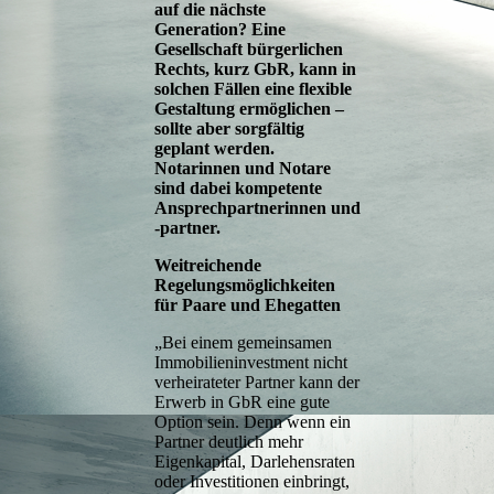
auf die nächste
Generation? Eine
Gesellschaft bürgerlichen
Rechts, kurz GbR, kann in
solchen Fällen eine flexible
Gestaltung ermöglichen –
sollte aber sorgfältig
geplant werden.
Notarinnen und Notare
sind dabei kompetente
Ansprechpartnerinnen und
-partner.
Weitreichende
Regelungsmöglichkeiten
für Paare und Ehegatten
„Bei einem gemeinsamen
Immobilieninvestment nicht
verheirateter Partner kann der
Erwerb in GbR eine gute
Option sein. Denn wenn ein
Partner deutlich mehr
Eigenkapital, Darlehensraten
oder Investitionen einbringt,