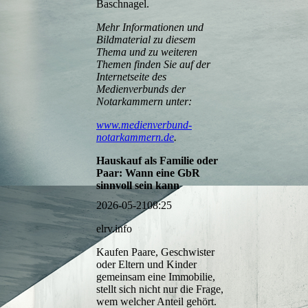
Baschnagel
.
Mehr Informationen und
Bildmaterial zu diesem
Thema und zu weiteren
Themen finden Sie auf der
Internetseite des
Medienverbunds der
Notarkammern unter:
www.medienverbund-
notarkammern.de
.
Hauskauf als Familie oder
Paar: Wann eine GbR
sinnvoll sein kann
2026-05-21
08:25
elrv.info
Kaufen Paare, Geschwister
oder Eltern und Kinder
gemeinsam eine Immobilie,
stellt sich nicht nur die Frage,
wem welcher Anteil gehört.