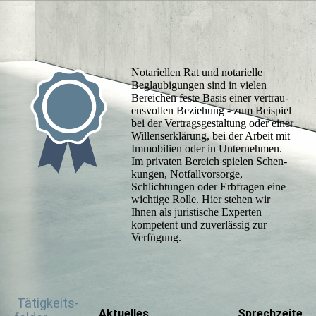
Notariellen Rat und notarielle
Beglau­bigungen sind in vie­len
Berei­chen feste Basis einer ver­trau­
ens­vollen Be­zie­hung - zum Beispiel
bei der Vertrags­gestaltung oder einer
Willens­er­klä­rung, bei der Arbeit mit
Immo­­bilien oder in Unternehmen.
Im privaten Bereich spielen Schen­
kungen, Not­fall­­vorsorge,
Schlichtungen oder Erb­fragen eine
wich­tige Rolle. Hier stehen wir
Ihnen als jurist­ische Experten
kompetent und zuver­lässig zur
Verfügung.
Tätigkeits­
Aktuelles
Sprech­zeiten