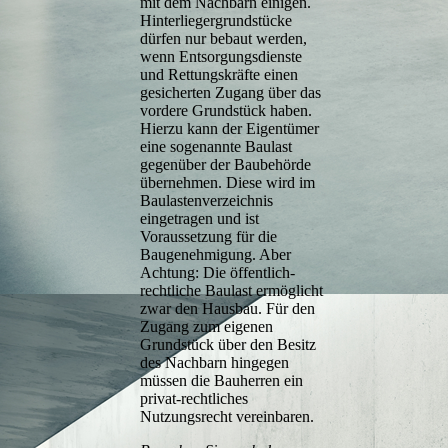
mit dem Nachbarn einigen.
Hinterliegergrundstücke
dürfen nur bebaut werden,
wenn Entsorgungsdienste
und Rettungskräfte einen
gesicherten Zugang über das
vordere Grundstück haben.
Hierzu kann der Eigentümer
eine sogenannte Baulast
gegenüber der Baubehörde
übernehmen. Diese wird im
Baulastenverzeichnis
eingetragen und ist
Voraussetzung für die
Baugenehmigung. Aber
Achtung: Die öffentlich-
rechtliche Baulast ermöglicht
zwar den Hausbau. Für den
Zugang zum eigenen
Grundstück über den Besitz
des Nachbarn hingegen
müssen die Bauherren ein
privat-rechtliches
Nutzungsrecht vereinbaren.