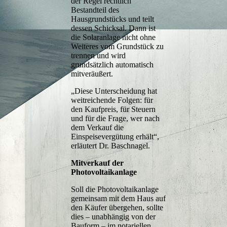
der Regel rechtlich
Bestandteil des
Hausgrundstücks und teilt
dessen Schicksal. Dann ist
die Solaranlage nicht ohne
Weiteres vom Grundstück zu
trennen und wird
grundsätzlich automatisch
mitveräußert.
„Diese Unterscheidung hat
weitreichende Folgen: für
den Kaufpreis, für Steuern
und für die Frage, wer nach
dem Verkauf die
Einspeisevergütung erhält“,
erläutert Dr. Baschnagel.
Mitverkauf der
Photovoltaikanlage
Soll die Photovoltaikanlage
gemeinsam mit dem Haus auf
den Käufer übergehen, sollte
dies – unabhängig von der
Bauform – im notariellen