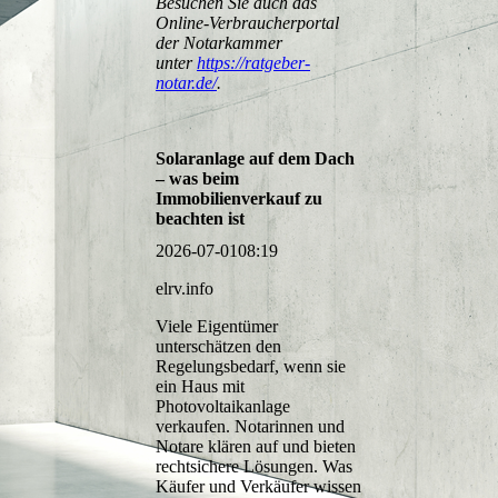
Besuchen Sie auch das
Online-Verbraucherportal
der Notarkammer
unter
https://ratgeber-
notar.de/
.
Solaranlage auf dem Dach
– was beim
Immobilienverkauf zu
beachten ist
2026-07-01
08:19
elrv.info
Viele Eigentümer
unterschätzen den
Regelungsbedarf, wenn sie
ein Haus mit
Photovoltaikanlage
verkaufen. Notarinnen und
Notare klären auf und bieten
rechtsichere Lösungen. Was
Käufer und Verkäufer wissen