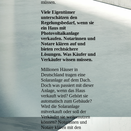
müssen.
Viele Eigentümer
unterschätzen den
Regelungsbedarf, wenn sie
ein Haus mit
Photovoltaikanlage
verkaufen. Notarinnen und
Notare klären auf und
bieten rechtsichere
Lösungen. Was Käufer und
Verkäufer wissen müssen.
Millionen Häuser in
Deutschland tragen eine
Solaranlage auf dem Dach.
Doch was passiert mit dieser
Anlage, wenn das Haus
verkauft wird? Gehört sie
automatisch zum Gebäude?
Wird die Solaranlage
mitverkauft oder soll der
Verkäufer sie weiternutzen
können? Notarinnen und
Notare klären mit den