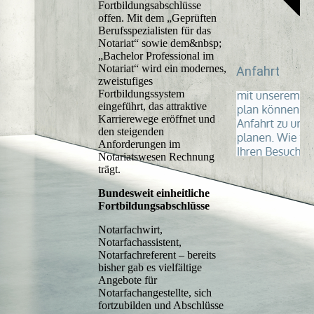
Fortbildungsabschlüsse
offen. Mit dem „Geprüften
Berufsspezialisten für das
Notariat“ sowie dem&nbsp;
„Bachelor Professional im
Notariat“ wird ein modernes,
Anfahrt
zweistufiges
Fortbildungssystem
eingeführt, das attraktive
Karrierewege eröffnet und
den steigenden
Anforderungen im
Notariatswesen Rechnung
trägt.
Bundesweit einheitliche
Fortbildungsabschlüsse
Notarfachwirt,
Notarfachassistent,
Notarfachreferent – bereits
bisher gab es vielfältige
Angebote für
Notarfachangestellte, sich
fortzubilden und Abschlüsse