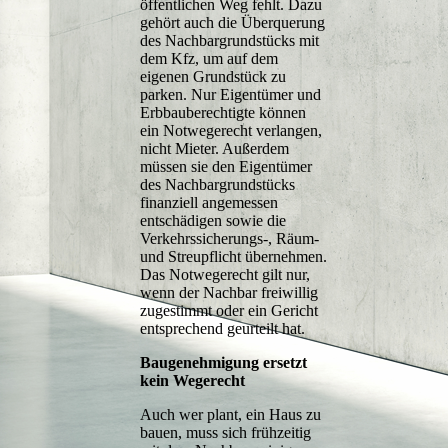
öffentlichen Weg fehlt. Dazu
gehört auch die Überquerung
des Nachbargrundstücks mit
dem Kfz, um auf dem
eigenen Grundstück zu
parken. Nur Eigentümer und
Erbbauberechtigte können
ein Notwegerecht verlangen,
nicht Mieter. Außerdem
müssen sie den Eigentümer
des Nachbargrundstücks
finanziell angemessen
entschädigen sowie die
Verkehrssicherungs-, Räum-
und Streupflicht übernehmen.
Das Notwegerecht gilt nur,
wenn der Nachbar freiwillig
zugestimmt oder ein Gericht
entsprechend geurteilt hat.
Baugenehmigung ersetzt
kein Wegerecht
Auch wer plant, ein Haus zu
bauen, muss sich frühzeitig