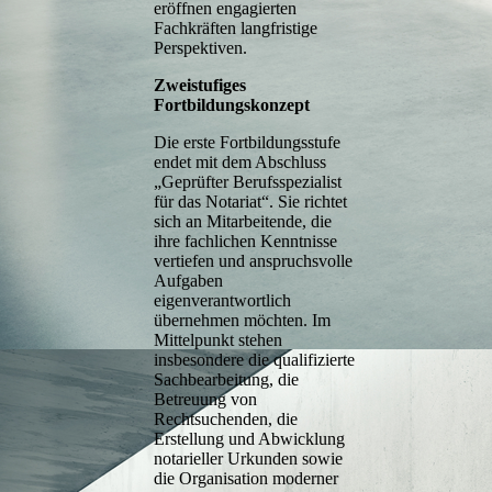
eröffnen engagierten
Fachkräften langfristige
Perspektiven.
Zweistufiges
Fortbildungskonzept
Die erste Fortbildungsstufe
endet mit dem Abschluss
„Geprüfter Berufsspezialist
für das Notariat“. Sie richtet
sich an Mitarbeitende, die
ihre fachlichen Kenntnisse
vertiefen und anspruchsvolle
Aufgaben
eigenverantwortlich
übernehmen möchten. Im
Mittelpunkt stehen
insbesondere die qualifizierte
Sachbearbeitung, die
Betreuung von
Rechtsuchenden, die
Erstellung und Abwicklung
notarieller Urkunden sowie
die Organisation moderner