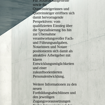
Für Notarfachangestellte
sowie für
Quereinsteigerinnen und
Quereinsteiger eröffnen sich
damit hervorragende
Perspektiven: vom
qualifizierten Einstieg über
die Spezialisierung bis hin
zur Übernahme
verantwortungsvoller Fach-
und Führungsaufgaben.
Notarinnen und Notare
positionieren sich damit als
attraktive Arbeitgeber mit
klaren
Entwicklungsmöglichkeiten
und einer
zukunftsorientierten
Personalentwicklung.
Weitere Informationen zu den
neuen
Fortbildungsabschlüssen und
den jeweiligen
Zugangsvoraussetzungen