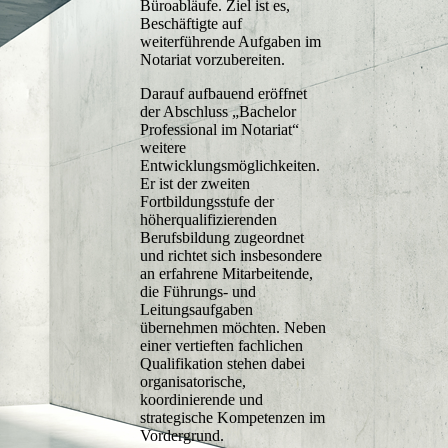
Büroabläufe. Ziel ist es,
Beschäftigte auf
weiterführende Aufgaben im
Notariat vorzubereiten.
Darauf aufbauend eröffnet
der Abschluss „Bachelor
Professional im Notariat“
weitere
Entwicklungsmöglichkeiten.
Er ist der zweiten
Fortbildungsstufe der
höherqualifizierenden
Berufsbildung zugeordnet
und richtet sich insbesondere
an erfahrene Mitarbeitende,
die Führungs- und
Leitungsaufgaben
übernehmen möchten. Neben
einer vertieften fachlichen
Qualifikation stehen dabei
organisatorische,
koordinierende und
strategische Kompetenzen im
Vordergrund.