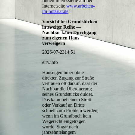
finden Interessierte auf der
Internetseite
www.arbeiten-
im-notariat.de
.
Vorsicht bei Grundstücken
in zweiter Reihe —
Nachbar kann Durchgang
zum eigenen Haus
verweigern
2026-07-23
14:51
elrv.info
Hauseigentümer ohne
direkten Zugang zur Straße
vertrauen oft darauf, dass der
Nachbar die Überquerung
seines Grundstücks duldet.
Das kann bei einem Streit
oder Verkauf an Dritte
schnell zum Problem werden,
wenn im Grundbuch kein
Wegerecht eingetragen
wurde. Sogar nach
jahrzehntelangem